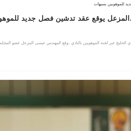
ج ..المزعل يوقع عقد تدشين فصل جديد للموه
دي الخليج عبر لجنة الموهوبين بالنادي ،وقع المهندس عيسى المزعل عضو المجل