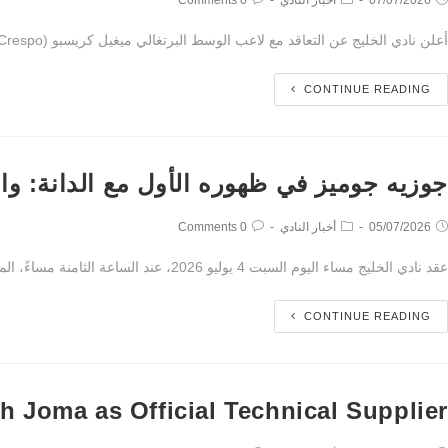
أعلن نادي الخليج عن التعاقد مع لاعب الوسط البرتغالي ميغيل كريسبو (Miguel Crespo) بعقد يمتد لموسمين حتى عام 2028، وذلك لتدعيم صفوف الفريق الأول لكرة القدم استعدادًا للموسم الرياضي 2026-2027.…
CONTINUE READING
جوزيه جوميز في ظهوره الأول مع الدانة: و
05/07/2026
أخبار النادي
0 Comments
عقد نادي الخليج مساء اليوم السبت 4 يوليو 2026، عند الساعة الثامنة مساءً، المؤتمر الصحفي الخاص بتقديم المدير الفني الجديد للفريق الأول لكرة القدم، البرتغالي جوزيه جوميز، وذلك في بهو…
CONTINUE READING
h Joma as Official Technical Supplier