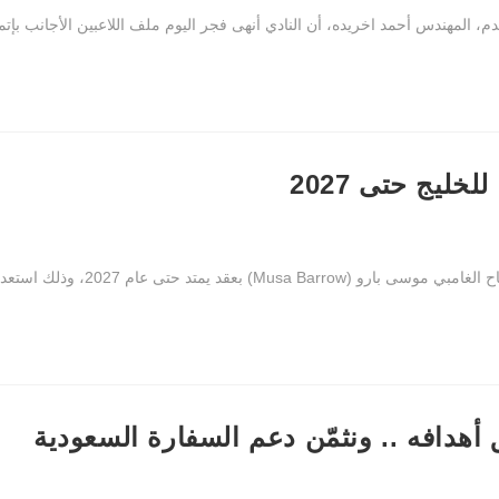
 المهندس أحمد اخريده، أن النادي أنهى فجر اليوم ملف اللاعبين الأجانب بإتما
ليج حتى 2027
دًا لخوض منافسات الموسم الرياضي 2026-2027.…
هدافه .. ونثمّن دعم السفارة السعودية