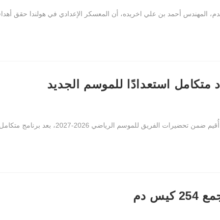
م، المهندس أحمد بن علي اخريده، أن المعسكر الإعدادي في هولندا حقق أهدافه 
د متكامل استعدادًا للموسم الجديد
202، بعد برنامج متكامل اشتمل على تدريبات يومية ومباريات ودية، هدفت إلى…