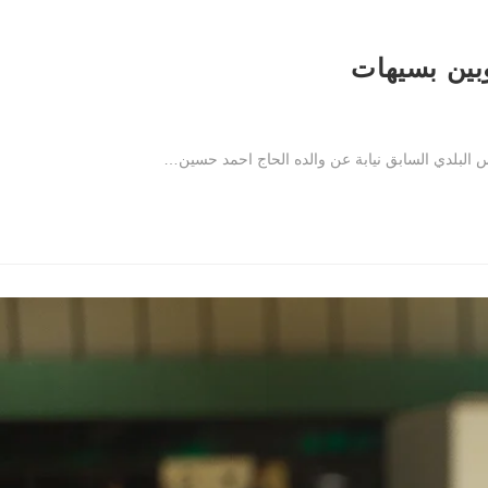
وبين بسيهات
س البلدي السابق نيابة عن والده الحاج احمد حسين…