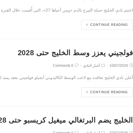
اختتم نادي الخليج حملة التبرع بالدم «ومن أحياها 27»، التي أُقيمت خلال الفترة من 14 إلى 16 يوليو 2026 في مبنى إدارة النادي، ونجحت في جمع 254 كيس دم، وسط…
CONTINUE READING
فولجيني يعزز وسط الخليج حتى 2028
10/07/2026
أخبار النادي
0 Comments
أعلن نادي الخليج تعاقده مع لاعب الوسط الكاليدوني أنجيلو فولجيني بعقد يمتد لموسمين حتى عام 2028، وذلك لدعم صفوف الفريق الأول لكرة القدم استعدادًا للموسم ال
CONTINUE READING
الخليج يضم البرتغالي ميغيل كريسبو حتى 2028
07/07/2026
أخبار النادي
0 Comments