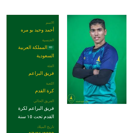
الاسم
أحمد وحيد بو مره
الجنسية
المملكة العربية
السعودية
الفئة
فريق البراعم
اللعبة
كرة القدم
الفريق الحالي
فريق البراعم لكرة
القدم تحت ١٥ سنة
تاريخ الميلاد