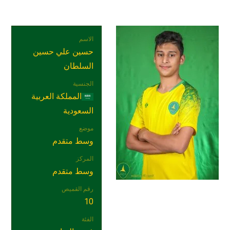
الاسم
حسين علي حسين
السلطان
الجنسية
المملكة العربية
السعودية
موضع
وسط متقدم
المركز
وسط متقدم
رقم القميص
10
الفئة