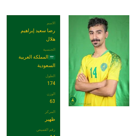
الاسم
رضا سعيد إبراهيم
هلال
الجنسية
المملكة العربية
السعودية
الطول
174
الوزن
63
المركز
ظهير
رقم القميص