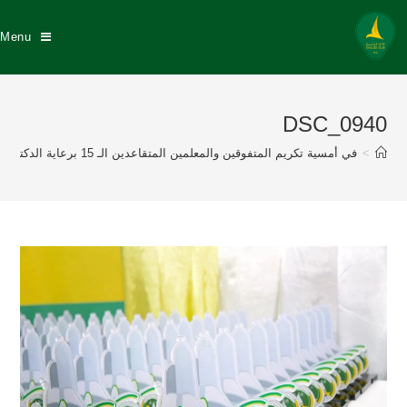
Menu
DSC_0940
>
في أمسية تكريم المتفوقين والمعلمين المتقاعدين الـ 15 برعاية الدكتور عبد الله السيهاتي وبحضور نزيه النصر عضو إتحاد القدم إدارة نادي الخليج تكرم 175 طالباً متفوقاً منهم 57 خلجاوي وتكريم 8 معلمين