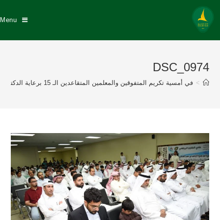
Menu
DSC_0974
>
في أمسية تكريم المتفوقين والمعلمين المتقاعدين الـ 15 برعاية الدكتور عبد الله السيهاتي وبحضور نزيه النصر عضو إتحاد القدم إدارة نادي الخليج تكرم 175 طالباً متفوقاً منهم 57 خلجاوي وتكريم 8 معلمين