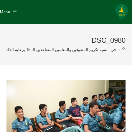
Menu
DSC_0980
>
في أمسية تكريم المتفوقين والمعلمين المتقاعدين الـ 15 برعاية الدكتور عبد الله السيهاتي وبحضور نزيه النصر عضو إتحاد القدم إدارة نادي الخليج تكرم 175 طالباً متفوقاً منهم 57 خلجاوي وتكريم 8 معلمين