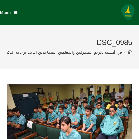
Menu
DSC_0985
>
في أمسية تكريم المتفوقين والمعلمين المتقاعدين الـ 15 برعاية الدكتور عبد الله السيهاتي وبحضور نزيه النصر عضو إتحاد القدم إدارة نادي الخليج تكرم 175 طالباً متفوقاً منهم 57 خلجاوي وتكريم 8 معلمين