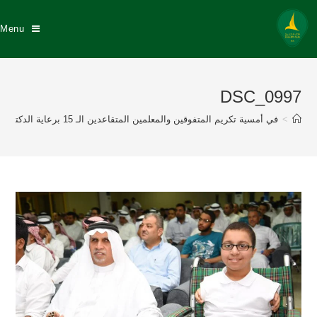
Menu
DSC_0997
>
في أمسية تكريم المتفوقين والمعلمين المتقاعدين الـ 15 برعاية الدكتور عبد الله السيهاتي وبحضور نزيه النصر عضو إتحاد القدم إدارة نادي الخليج تكرم 175 طالباً متفوقاً منهم 57 خلجاوي وتكريم 8 معلمين