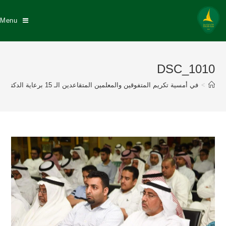
Menu
DSC_1010
>
في أمسية تكريم المتفوقين والمعلمين المتقاعدين الـ 15 برعاية الدكتور عبد الله السيهاتي وبحضور نزيه النصر عضو إتحاد القدم إدارة نادي الخليج تكرم 175 طالباً متفوقاً منهم 57 خلجاوي وتكريم 8 معلمين