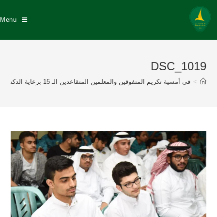
Menu
DSC_1019
>
في أمسية تكريم المتفوقين والمعلمين المتقاعدين الـ 15 برعاية الدكتور عبد الله السيهاتي وبحضور نزيه النصر عضو إتحاد القدم إدارة نادي الخليج تكرم 175 طالباً متفوقاً منهم 57 خلجاوي وتكريم 8 معلمين