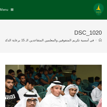
Menu
DSC_1020
>
في أمسية تكريم المتفوقين والمعلمين المتقاعدين الـ 15 برعاية الدكتور عبد الله السيهاتي وبحضور نزيه النصر عضو إتحاد القدم إدارة نادي الخليج تكرم 175 طالباً متفوقاً منهم 57 خلجاوي وتكريم 8 معلمين