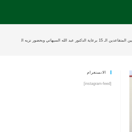
ادي الخليج تكرم 175 طالباً متفوقاً منهم 57 خلجاوي وتكريم 8 معلمين
الانستغرام
[instagram-feed]