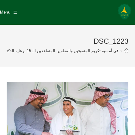
Menu
DSC_1223
>
في أمسية تكريم المتفوقين والمعلمين المتقاعدين الـ 15 برعاية الدكتور عبد الله السيهاتي وبحضور نزيه النصر عضو إتحاد القدم إدارة نادي الخليج تكرم 175 طالباً متفوقاً منهم 57 خلجاوي وتكريم 8 معلمين