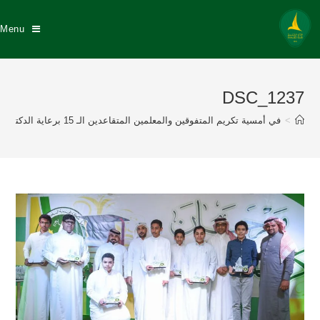
Menu
DSC_1237
>
في أمسية تكريم المتفوقين والمعلمين المتقاعدين الـ 15 برعاية الدكتور عبد الله السيهاتي وبحضور نزيه النصر عضو إتحاد القدم إدارة نادي الخليج تكرم 175 طالباً متفوقاً منهم 57 خلجاوي وتكريم 8 معلمين