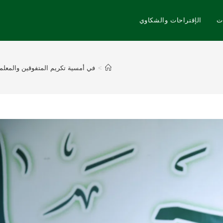
ت
الإقتراحات والشكاوي
>
في أمسية تكريم المتفوقين والمعلمين المتقاعدين الـ 15 برعاية الدكتور عبد الله السيهاتي وبحضور نزيه النصر عضو إتحاد القدم إدارة ن