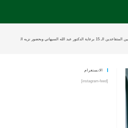
ادي الخليج تكرم 175 طالباً متفوقاً منهم 57 خلجاوي وتكريم 8 معلمين
الانستغرام
[instagram-feed]