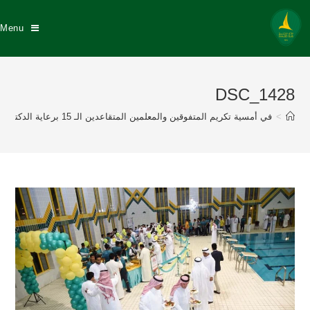
Menu
DSC_1428
>
في أمسية تكريم المتفوقين والمعلمين المتقاعدين الـ 15 برعاية الدكتور عبد الله السيهاتي وبحضور نزيه النصر عضو إتحاد القدم إدارة نادي الخليج تكرم 175 طالباً متفوقاً منهم 57 خلجاوي وتكريم 8 معلمين