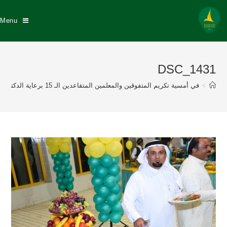
Menu
DSC_1431
>
في أمسية تكريم المتفوقين والمعلمين المتقاعدين الـ 15 برعاية الدكتور عبد الله السيهاتي وبحضور نزيه النصر عضو إتحاد القدم إدارة نادي الخليج تكرم 175 طالباً متفوقاً منهم 57 خلجاوي وتكريم 8 معلمين