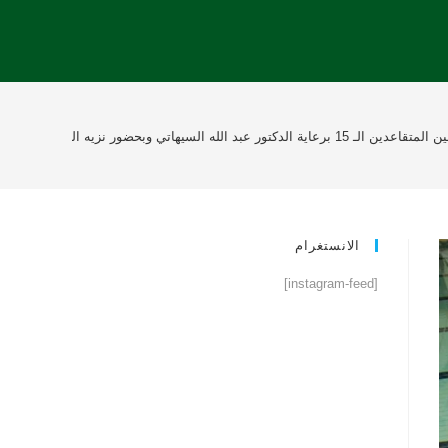
ادي الخليج تكرم 175 طالباً متفوقاً منهم 57 خلجاوي وتكريم 8 معلمين
الانستغرام
[instagram-feed]