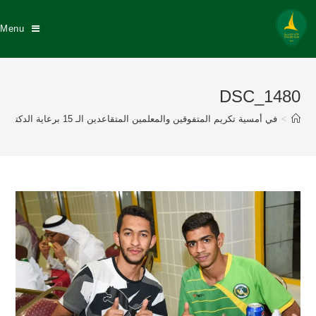
Menu
DSC_1480
>
في أمسية تكريم المتفوقين والمعلمين المتقاعدين الـ 15 برعاية الدكتور عبد الله السيهاتي وبحضور نزيه النصر عضو إتحاد القدم إدارة نادي الخليج تكرم 175 طالباً متفوقاً منهم 57 خلجاوي وتكريم 8 معلمين