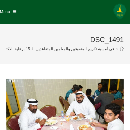
Menu
DSC_1491
>
في أمسية تكريم المتفوقين والمعلمين المتقاعدين الـ 15 برعاية الدكتور عبد الله السيهاتي وبحضور نزيه النصر عضو إتحاد القدم إدارة نادي الخليج تكرم 175 طالباً متفوقاً منهم 57 خلجاوي وتكريم 8 معلمين