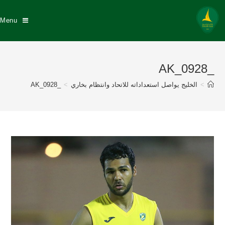
Menu
_AK_0928
>
الخليج يواصل استعداداته للاتحاد وانتظام بخاري
>
_AK_0928