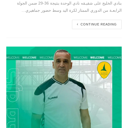
بنادي الخليج على شقيـقه نادي الوحدة بنتيجة 36-29 ضمن الجولة
الرابعـة من الدوري الممتاز لكرة اليد وسط حضور جماهيري…
CONTINUE READING