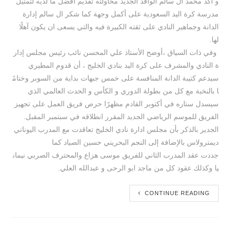
و أكد محمد ال سالم الوافد الجديد محاولته تقديم أفضل ما لديه لتمثيل
مدرسة كرة اليد السعودية على أكمل وجهة كما شكر ال سالم إدارة
الدانة وجماهير النادي على ثقته الكبيرة فيه والتي يسعى ان يكون آهلًا
لها.
وفي ذات السياق ،أوضح الأستاذ علي المحسن نائب رئيس مجلس إدار
ة النادي والمشرف على كرة اليد بنادي الخليج ، أن قدوم المطيري
سيدعم كتيبة الدانة المنافسة على خمس جبهات بداية من السوبر وختامً
ا بالنخبة مع كل من بطولة الدوري و الكأس و الحدث العالمي الذي
سيسدل ستاره في أكتوبر القادم مظهرًا حرص فريق العمل على تجهيز
الفريق للموسم الرياضي الجديد المقرر انطلاقه في سبتمبر المقبل.
الجدير بالذكر بأن مجلس ادارة نادي الخليج تعاقدت مع المدرب اليوناني
ديمترولاس بالإضافة إلى النجم البحريني حسين الصياد كما
جددت عقد المدرب الثاني للفريق موسى هزاع والمحترف الصربي نيمان
يا وكذلك عقود كل من ماجد ابو الرحى و عبدالله العلي.
CONTINUE READING