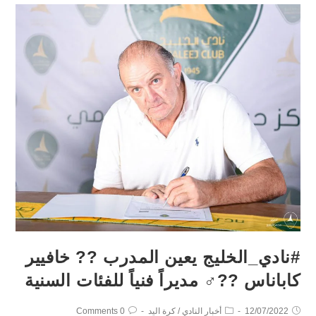
#نادي_الخليج يعين المدرب ?? خافيير
كاباناس ??‍♂️ مديراً فنياً للفئات السنية
12/07/2022
أخبار النادي
/
كرة اليد
0 Comments