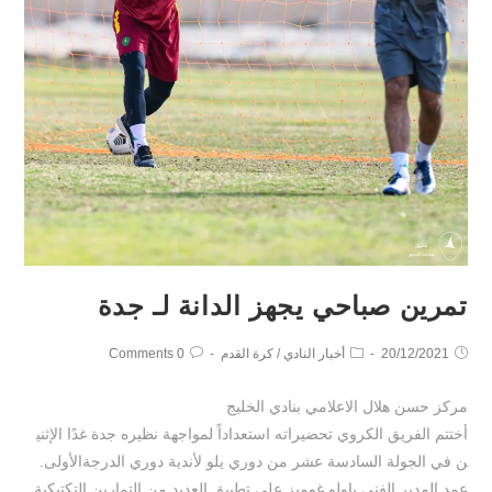
تمرين صباحي يجهز الدانة لـ جدة
20/12/2021
أخبار النادي
/
كرة القدم
0 Comments
مركز حسن هلال الاعلامي بنادي الخليج
أختتم الفريق الكروي تحضيراته استعداداً لمواجهة نظيره جدة غدًا الإثني
ن في الجولة السادسة عشر من دوري يلو لأندية دوري الدرجةالأولى.
عمد المدير الفني باولو غوميز على تطبيق العديد من التمارين التكتيكية