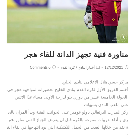
مناورة فنية تجهز الدانة للقاء هجر
12/12/2021
أخبار النادي
/
كرة القدم
0 Comments
مركز حسن هلال الاعلامي بنادي الخليج
أختتم الفريق الأول لكرة القدم بنادي الخليج تحضيراته لمواجهة هجر في
الجولة الخامسة عشر من دوري يلو لدرجة الأولى مساء غدًا الاثنين
على ملعب النادي بسيهات.
ركز المدرب البرتغالي باولو غوميز على الجوانب الفنية وبدأ المران بالج
ري و أداء تدريبات متنوعة بالكرة قبل ان يفرض الجهاز الفني مناورةفني
ة نفذ من خلالها العديد من الجمل التكتيكية التي يود انتهاجها في لقاء الغ
د