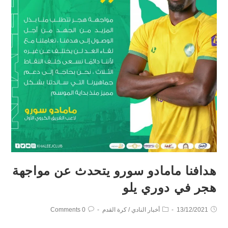
هدافنا مامادو سورو يتحدث عن مواجهة
هجر في ⁧‫دوري يلو‬⁩
13/12/2021
أخبار النادي
/
كرة القدم
0 Comments