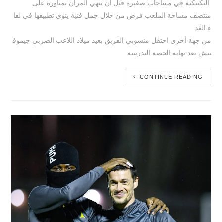
التكتيكية في مساحات صغيرة قبل ان ينهي المران بمناورة على
منتصف مساحة الملعب فرض من خلال جمل فنية ينوي تطبيقها في لقا
ء الغد
من جهة أخرى احتفل منسوبي الفريق بعيد ميلاد اللاعب الصربي جيموف
يتش بعد نهاية الحصة التدريبية
CONTINUE READING