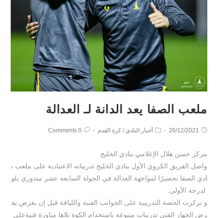
ملعب الصفا يعد الدانة لـ العدالة
26/12/2021
أخبار النادي
/
كرة القدم
0 Comments
مركز حسن هلال الإعلامي بنادي الخليج
واصل الفريق الكروي الأول بنادي الخليج تدريباته الاعتيادية على ملعب ن
ادي الصفا تحضيرًا لمواجهة العدالة في الجولة السابعة عشر مندوري يلو
لدرجة الأولى.
و تركزت الحصة التدريبية على الجوانب الفنية واللياقة قبل إن يفرض يف
رض الجهاز الفني تدريبات متنوعة باستخدام الكوة تلاها مناورة فنيةعلى