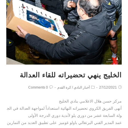
الخليج ينهي تحضيراته للقاء العدالة
27/12/2021
أخبار النادي
/
كرة القدم
0 Comments
مركز حسن هلال الاعلامي بنادي الخليج
أنهى الفريق الكروي تحضيراته النهائية استعداداً لمواجهة العدالة في الج
ولة السابعة عشر من دوري يلو لأندية دوري الدرجة الأولى
عمد المدير الفني البرتغالي باولو غوميز على تطبيق العديد من التمارين