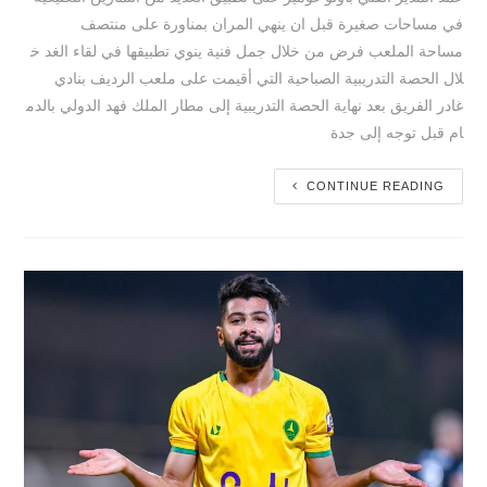
في مساحات صغيرة قبل ان ينهي المران بمناورة على منتصف
مساحة الملعب فرض من خلال جمل فنية ينوي تطبيقها في لقاء الغد خ
لال الحصة التدريبية الصباحية التي أقيمت على ملعب الرديف بنادي
غادر الفريق بعد نهاية الحصة التدريبية إلى مطار الملك فهد الدولي بالدم
ام قبل توجه إلى جدة
CONTINUE READING