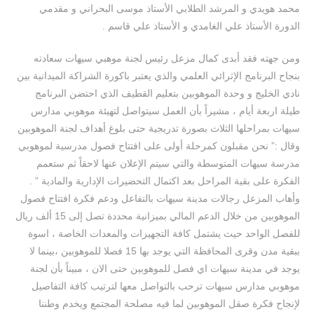
محمد هويدي و المرشد الطلابي الأستاذ موسى البحراني و مقدمي
الدورة الأستاذ علي الغامدي و الأستاذ علي قاسم .
ومن جهته فقد أبدى كمال مزعل رئيس لجنة موهبي سيهات سعادته
بنجاح البرنامج الإثرائي العلمي والذي يعتبر باكورة الشراكة الميدانية بين
نادي الخليج و وحدة الموهوبين بتعليم القطيف الذي احتضن البرنامج
طيلة اربعة أيام ، مشيراً بأن العمل سيتواصل لتهيئة موهوبي مدارس
سيهات بمراحلها الثلاث بصورة تدريجية حتى بلوغ أهداف لجنة الموهوبين
وقال :” نحن مقبلون كمرحلة أولى على افتتاح فصول مدرسية لموهوبي
مدرسة سيهات المتوسطة والتي سيتم الإعلان عنها لاحقاً ثم ستعمم
الفكرة على بقية المراحل بعد اكتمال التحضيرات الإدارية والمادية ” .
وأهاب المزعل رجالات مدينة سيهات بالتفاعل ودعم فكرة افتتاح فصول
الموهوبين من خلال الدعم المالي بميزانية محددة تصل إلى 15 ألف ريال
للفصل الواحد حيث يشتمل كافة التجهيزات والمعدات الخاصة ، اسوة
ببقية مدن وقرى المحافظة التي يوجد بها 15 فصلا للموهوبين ،بينما لا
يوجد في مدينة سيهات اي فصل للموهوبين حتى الان ، مبيناً بأن لجنة
موهوبي مدارس سيهات ترحب بالتواصل معها لترتيب كافة التفاصيل
لإنجاح فكرة صقل الموهوبين لما فيه مصلحة المجتمع ويخدم وطننا