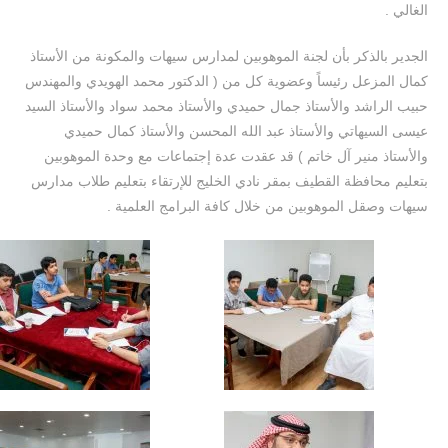
الغالي .
الجدير بالذكر بأن لجنة الموهوبين لمدارس سيهات والمكونة من الأستاذ
كمال المزعل رئيساً وعضوية كل من ( الدكتور محمد الهويدي والمهندس
حبيب الراشد والأستاذ جمال حميدي والأستاذ محمد سواد والأستاذ السيد
عيسى السيهاتي والأستاذ عبد الله المحسن والأستاذ كمال حميدي
والأستاذ منير آل خاتم ) قد عقدت عدة إجتماعات مع وحدة الموهوبين
بتعليم محافظة القطيف بمقر نادي الخليج للإرتقاء بتعليم طلاب مدارس
سيهات وصقل الموهوبين من خلال كافة البرامج العلمية .