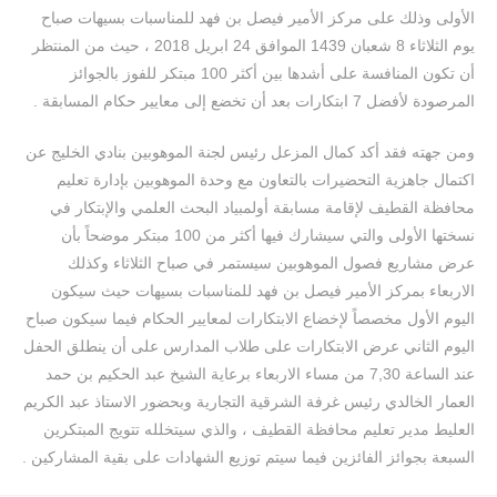
الأولى وذلك على مركز الأمير فيصل بن فهد للمناسبات بسيهات صباح
يوم الثلاثاء 8 شعبان 1439 الموافق 24 ابريل 2018 ، حيث من المنتظر
أن تكون المنافسة على أشدها بين أكثر 100 مبتكر للفوز بالجوائز
المرصودة لأفضل 7 ابتكارات بعد أن تخضع إلى معايير حكام المسابقة .
ومن جهته فقد أكد كمال المزعل رئيس لجنة الموهوبين بنادي الخليج عن
اكتمال جاهزية التحضيرات بالتعاون مع وحدة الموهوبين بإدارة تعليم
محافظة القطيف لإقامة مسابقة أولمبياد البحث العلمي والإبتكار في
نسختها الأولى والتي سيشارك فيها أكثر من 100 مبتكر موضحاً بأن
عرض مشاريع فصول الموهوبين سيستمر في صباح الثلاثاء وكذلك
الاربعاء بمركز الأمير فيصل بن فهد للمناسبات بسيهات حيث سيكون
اليوم الأول مخصصاً لإخضاع الابتكارات لمعايير الحكام فيما سيكون صباح
اليوم الثاني عرض الابتكارات على طلاب المدارس على أن ينطلق الحفل
عند الساعة 7,30 من مساء الاربعاء برعاية الشيخ عبد الحكيم بن حمد
العمار الخالدي رئيس غرفة الشرقية التجارية وبحضور الاستاذ عبد الكريم
العليط مدير تعليم محافظة القطيف ، والذي سيتخلله تتويج المبتكرين
السبعة بجوائز الفائزين فيما سيتم توزيع الشهادات على بقية المشاركين .