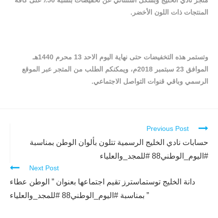
متجر نادي الخليج وبشكل استثنائي عن تخفيضات بنسبة 50٪ على كافة
المنتجات ذات اللون الأخضر.
وتستمر هذه التخفيضات حتى نهاية اليوم الاحد 13 محرم 1440هـ
الموافق 23 سبتمبر 2018م، ويمكنكم الطلب من المتجر عبر الموقع
الرسمي وباقي قنوات التواصل الاجتماعي.
Previous Post
Continue
Reading
حسابات نادي الخليج الرسمية تتلون بألوان الوطن بمناسبة
#اليوم_الوطني88 #للمجد_والعلياء
Next Post
دانة الخليج توستماسترز تقيم اجتماعها بعنوان ” الوطن عطاء
” بمناسبة #اليوم_الوطني88 #للمجد_والعلياء