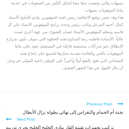
بسيهات والتي وضعت يدها معنا لتذليل الكثير من الصعوبات في خدمة
بناتنا الموهوبات بسيهات.
هذا وقد حضر توقيع الاتفاقية رئيس لجنة الموهوبين بنادي الخليج الأستاذ
كمال أحمد المزعل ونائب رئيس وحدة برامج الموهوبين الاستاذ علي آل
قاسم ومعلم الموهوبين الأستاذ غسان الشيوخ ،من جهة أخرى ثمنت
عالياً، الأستاذة فاطمة رضا المدلوح هذه الخطوة التي سوف تكون شرارة
الإنطلاق نحو شراكات مجتمعية فاعلة في المستقبل تعود على بناتنا
الموهوبات بالخير والفائدة مقدمة شكرها للجميع على إنجاح هذه
المساعي التي تعود بالنفع أولاً وأخيراً على الوطن داعية المولى عز وجل
أن تنال القبول في هذا الشهر الفضيل
Previous Post
Continue
Reading
نخبة أم الحمام والتغراس إلى نهائي بطولة نزال الأبطال
Next Post
تركيب تجهيزات تقنية الڤار بنادي الخليج الخليج يجري تدريبه