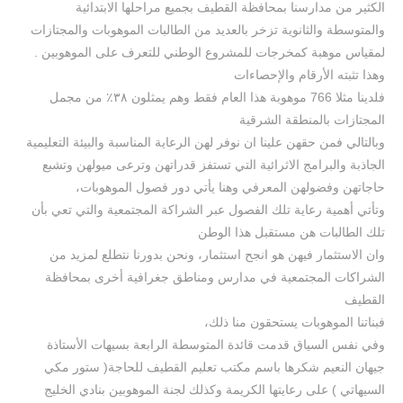
الكثير من مدارسنا بمحافظة القطيف بجميع مراحلها الابتدائية
والمتوسطة والثانوية تزخر بالعديد من الطالبات الموهوبات والمجتازات
لمقياس موهبة كمخرجات للمشروع الوطني للتعرف على الموهوبين .
وهذا تثبته الأرقام والإحصاءات
فلدينا مثلا 766 موهوبة هذا العام فقط وهم يمثلون ٣٨٪؜ من مجمل
المجتازات بالمنطقة الشرقية
وبالتالي فمن حقهن علينا ان نوفر لهن الرعاية المناسبة والبيئة التعليمية
الجاذبة والبرامج الاثرائية التي تستفز قدراتهن وترعى ميولهن وتشبع
حاجاتهن وفضولهن المعرفي وهنا يأتي دور فصول الموهوبات،
وتأتي أهمية رعاية تلك الفصول عبر الشراكة المجتمعية والتي تعي بأن
تلك الطالبات هن مستقبل هذا الوطن
وان الاستثمار فيهن هو انجح استثمار، ونحن بدورنا نتطلع لمزيد من
الشراكات المجتمعية في مدارس ومناطق جغرافية أخرى بمحافظة
القطيف
فبناتنا الموهوبات يستحقون منا ذلك،
وفي نفس السياق قدمت قائدة المتوسطة الرابعة بسيهات الأستاذة
جيهان النعيم شكرها باسم مكتب تعليم القطيف للحاجة( ستور مكي
السيهاتي ) على رعايتها الكريمة وكذلك لجنة الموهوبين بنادي الخليج