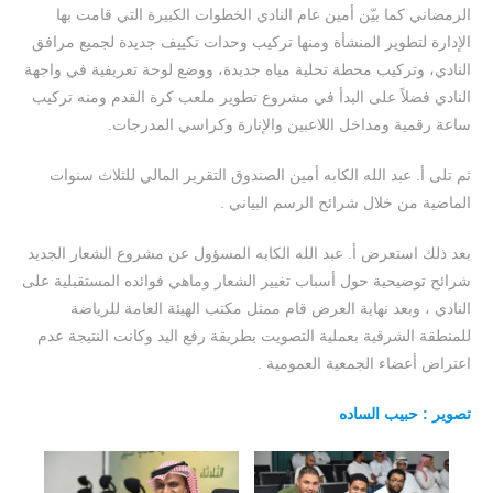
الرمضاني كما بيّن أمين عام النادي الخطوات الكبيرة التي قامت بها
الإدارة لتطوير المنشأة ومنها تركيب وحدات تكييف جديدة لجميع مرافق
النادي، وتركيب محطة تحلية مياه جديدة، ووضع لوحة تعريفية في واجهة
النادي فضلاً على البدأ في مشروع تطوير ملعب كرة القدم ومنه تركيب
ساعة رقمية ومداخل اللاعبين والإنارة وكراسي المدرجات.
ثم تلى أ. عبد الله الكابه أمين الصندوق التقرير المالي للثلاث سنوات
الماضية من خلال شرائح الرسم البياني .
بعد ذلك استعرض أ. عبد الله الكابه المسؤول عن مشروع الشعار الجديد
شرائح توضيحية حول أسباب تغيير الشعار وماهي فوائده المستقبلية على
النادي ، وبعد نهاية العرض قام ممثل مكتب الهيئة العامة للرياضة
للمنطقة الشرقية بعملية التصويت بطريقة رفع اليد وكانت النتيجة عدم
اعتراض أعضاء الجمعية العمومية .
تصوير : حبيب الساده