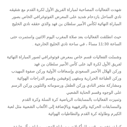
شهدت الفعاليات المصاحبة لمباراة الفريق الأول لكرة القدم مع شقيقه
نادي الساحل بازدحام شديد على المعرض الفوتوغرافي الخاص بصور
المباراة النهائية لكأس الأمير سلطان بن فهد والذي حققه نادي الخليج
حيث انطلقت الفعاليات بعد صلاة المغرب اليوم الاثنين واستمرت حتى
الساعة 11:30 مساءً ، في ساحة نادي الخليج الخارجية
.
وشملت الفعاليات قسم خاص بمعرض فوتوغرافي لصور المباراة النهائية
لفريق الأول لكرة اليد على كأس الأمير سلطان بن فهد
وركن الهلال الأحمر السعودي وإسعافات الأولية وركن صفوة المهيدب
وركن الطباعة الحرارية ومقهى إنوفيشن وقسم الدراجات الهوائية
ومشاركة متجر النادي وركن الطفل ورسوماته والتلوين وركن الرسم
على الوجوه وقسم الحناية الشعبي
وتميزت الفعاليات بالمسابقات الرياضية كرة السلة وكرة القدم
والمسابقات الحركية والترفيهية وبالإضافة إلى الألعاب الشعبية مثل لعبة
الكيرم وطاولة كرة القدم والنطاطيات الهوائية
كما تم تخصيص قسم للمأكولات من بليلة العجمي وبليلة و آل خليفة