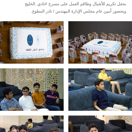
بحفل تكريم للأشبال وطاقم العمل على مسرح ‫#نادي_الخليج‬
وبحضور أمين عام مجلس الإدارة المهندس / نادر المطوع.