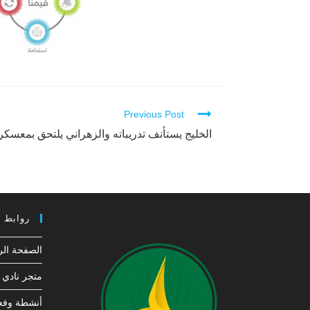
Previous Post
Continue
Reading
الخليج يستأنف تدريباته والزهراني يلتحق بمعسك
روابط 
الصفحة الر
متجر نادي ا
أنشطة وفعا