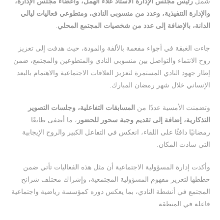
شمل
رئيس مجلس الإدارة الأستاذ علاء الهمل، وأعضاء مجلس الإدارة،
والإدارة التنفيذية، وعدد من منسوبي النادي، ومتطوعي فعاليات ليالي
الدانة، بالإضافة إلى عدد من شخصيات المجتمع المحلي
.
جاءت الغبقة في أجواء مفعمة بالألفة والمودة، حيث هدفت إلى تعزيز
روح الانتماء والتواصل بين منسوبي النادي والمتطوعين والمجتمع، ضمن
إطار جهود النادي المستمرة لتعزيز العلاقات الاجتماعية والاهتمام بالبعد
الإنساني خلال شهر رمضان المبارك.
وتضمنت الأمسية عددًا من
المسابقات التفاعلية، وجلسات التصوير
التذكارية، إضافة إلى تقديم وجبة سحور للحضور
، ما أضفى طابعًا
رمضانيًا دافئًا على اللقاء، انعكس في التفاعل الكبير والروح الإيجابية
التي سادت المكان.
وأكدت إدارة المسؤولية الاجتماعية أن مثل هذه الفعاليات تأتي ضمن
خططها لتعزيز مفهوم المسؤولية المجتمعية، وإشراك مختلف شرائح
المجتمع في أنشطة النادي، بما يعكس دوره كمؤسسة رياضية واجتماعية
فاعلة في المنطقة.