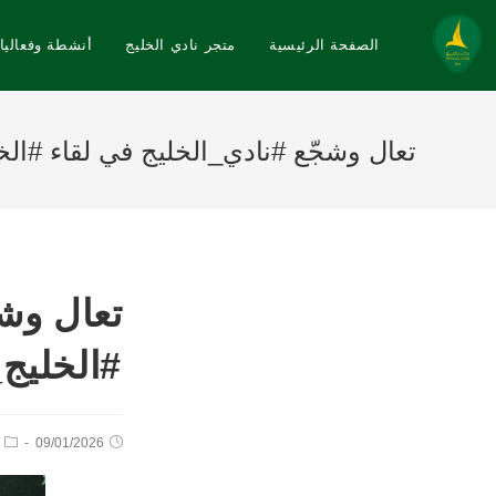
الصفحة الرئيسية
متجر نادي الخليج
أنشطة وفعاليا
تعال وشجّع ⁧‫#نادي_الخليج‬⁩ في لقاء ⁧‫#‬
تعال وش‫‬
⁧‫#الخل‬
09/01/2026