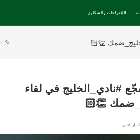
ت
الإقتراحات والشكاوي
الخليج_ضمك⁩ 👏🏻
>
جّع ⁧#نادي_الخليج⁩ في لقاء
يج_ضمك⁩ 👏🏻
أخبار النادي