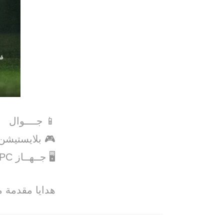
📱 جــــوال
‏🎮 بلايستيشن
‏🖥️ جــهــاز PC
‏هدايا مقدمة 