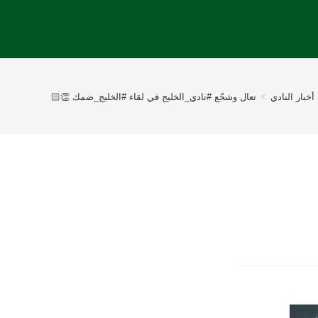
أخبار النادي
>
تعال وشجّع ⁧‫#نادي_الخليج‬⁩ في لقاء ⁧‫#الخليج_ضمك‬⁩ 👏🏻