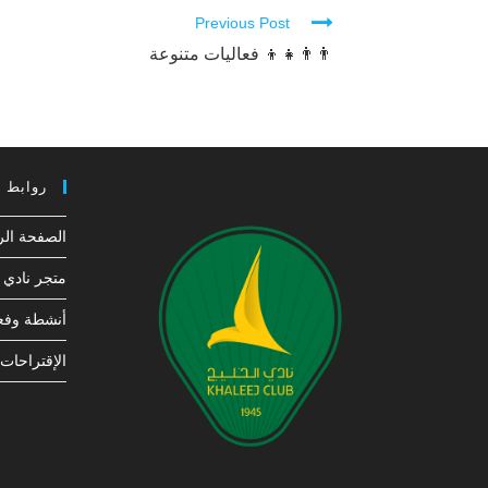
Previous Post
Continue
Reading
👨‍👨‍👧‍👦 فعاليات متنوعة
روابط 
الصفحة الر
متجر نادي ا
أنشطة وفعا
الإقتراحات