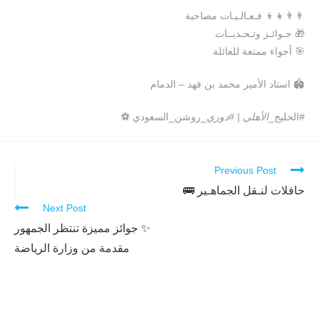
‏👨‍👨‍👧‍👦 فـعـالـيـات مصاحبة
‏🎁 جـوائـز وتـحـديــات
‏🎯 أجواء ممتعة للعائلة
‏🏟️ استاد الأمير محمد بن فهد – الدمام
‏⁧‫#الخليج_
الأهلي‬⁩ | ⁧‫#دوري
_روشن_السعودي‬⁩ ⚽️
Previous Post
Continue
Reading
حافلات لنـقل الجماهـير 🚌
Next Post
‏✨ جوائز مميزة تنتظر الجمهور
‏مقدمة من وزارة الرياضة