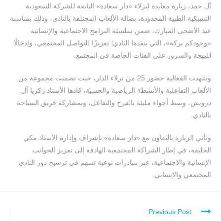
آل حمد، زيارة معايدة لنزلاء «دار سعادة» التابعة للشركة السعودية
التشيكية الطبية المحدودة، بصالة الألعاب المختلفة بالنادي، وذلك بمناسبة
عيد الأضحى المبارك، ضمن سلسلة البرامج الاجتماعية والإنسانية
«وجودكم بركة»، التي ينفذها النادي؛ تعزيزًا للتواصل المجتمعي، وإدخالًا
للبهجة والسرور على الفئات الخاصة في المجتمع.
وشهدت الفعالية حضور 25 من نزلاء الدار، حيث تضمنت مجموعة من
الألعاب التفاعلية والأنشطة الرياضية والحسية، قادها الأستاذ زكريا آل
درويش، وسط أجواء مليئة بالفرح والتفاعل، وبمشاركة فريق السباحة
بالنادي.
وتأتي الزيارة بالتعاون مع «دار سعادة» بإشراف وإدارة الأستاذ مكي
الخليفة، في إطار الشراكة المجتمعية الهادفة إلى تعزيز الجوانب
الإنسانية والاجتماعية، عبر مبادرات نوعية تسهم في ترسيخ دور النادي
المجتمعي والإنساني.
Previous Post
Continue