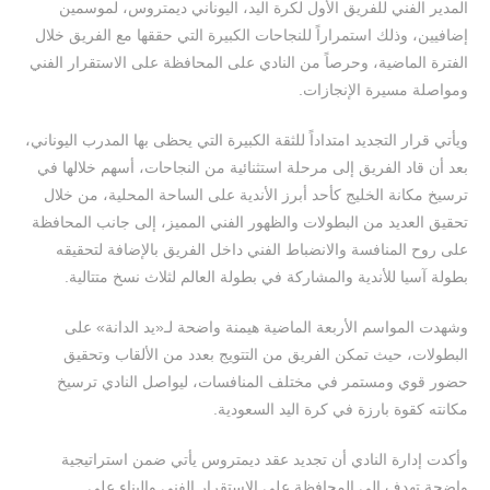
المدير الفني للفريق الأول لكرة اليد، اليوناني ديمتروس، لموسمين
إضافيين، وذلك استمراراً للنجاحات الكبيرة التي حققها مع الفريق خلال
الفترة الماضية، وحرصاً من النادي على المحافظة على الاستقرار الفني
ومواصلة مسيرة الإنجازات.
ويأتي قرار التجديد امتداداً للثقة الكبيرة التي يحظى بها المدرب اليوناني،
بعد أن قاد الفريق إلى مرحلة استثنائية من النجاحات، أسهم خلالها في
ترسيخ مكانة الخليج كأحد أبرز الأندية على الساحة المحلية، من خلال
تحقيق العديد من البطولات والظهور الفني المميز، إلى جانب المحافظة
على روح المنافسة والانضباط الفني داخل الفريق بالإضافة لتحقيقه
بطولة آسيا للأندية والمشاركة في بطولة العالم لثلاث نسخ متتالية.
وشهدت المواسم الأربعة الماضية هيمنة واضحة لـ«يد الدانة» على
البطولات، حيث تمكن الفريق من التتويج بعدد من الألقاب وتحقيق
حضور قوي ومستمر في مختلف المنافسات، ليواصل النادي ترسيخ
مكانته كقوة بارزة في كرة اليد السعودية.
وأكدت إدارة النادي أن تجديد عقد ديمتروس يأتي ضمن استراتيجية
واضحة تهدف إلى المحافظة على الاستقرار الفني والبناء على