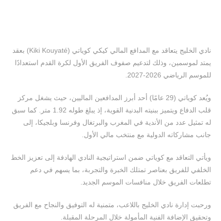
نادي الخليج يتعاقد مع المدافع المالي كيكي كوياتي (Kiki Kouyaté) بعقد
يمتد لموسمين، وذلك لتدعيم صفوف الفريق الأول لكرة القدم استعدادًا
للموسم الرياضي 2026-2027.
ويُعد كوياتي (29 عامًا) أحد أبرز المدافعين الماليين، حيث يشغل مركز
قلب الدفاع ويتميز ببنيته البدنية القوية، إذ يبلغ طوله 1.92 متر. كما سبق
له تمثيل عدد من الأندية في المغرب والبرتغال وفرنسا وبلجيكا، إلى
جانب مشاركاته الدولية مع منتخب مالي الأول.
ويأتي التعاقد مع كوياتي ضمن استراتيجية النادي الهادفة إلى تعزيز الخط
الخلفي للفريق بعناصر تمتلك الخبرة والتجربة، بما يسهم في دعم
تطلعات الفريق خلال منافسات الموسم الجديد.
ورحبت إدارة نادي الخليج باللاعب، متمنية له التوفيق والنجاح مع الفريق
وتحقيق الإضافة الفنية المأمولة خلال المرحلة المقبلة.