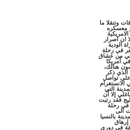
 المسافات وتنقلا ما
م معسكره
لامريكية
لا ان اصرار
ة الودية
فر في رحلة
د علي من عشاق
في أمريكا
اللاتي يدرسون هنالك،
 الذي ذكر
 على تواصل
 الانستغرام
مدينة التي
غلي إلا أن
ليج فقد رتبت
 في رحلة
ت الى
هاب الى مدينة بالنسيا
لرغم من إرهاق
طقة في دوري