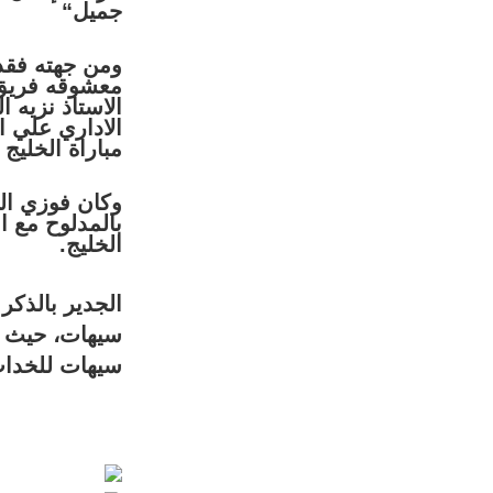
جميل
“
ومن جهته فقد 
معشوقه فريق ا
الاستاذ نزيه 
الاداري علي ا
مباراة الخليج
وكان فوزي الب
بالمدلوح مع ا
الخليج.
الجدير بالذكر
سيهات، حيث أ
سيهات للخدات