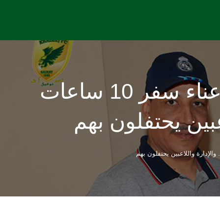
تغطية مصورة: مشجع خلجاوي ووالده يتكبدان عناء سفر 10 ساعات
عبين يحتفلون بهم