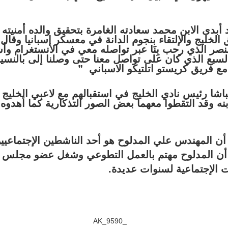
أبدى الابن محمد سعادته الغامرة بتحقيق والده أمنيته ب
لخليج والإلتقاء بنجوم الدانة في معسكر إسبانيا وقال
النصر الذي رحب بِنَا عبر تواصله معي في الانستغرام وأش
لسبع الذي كان على تواصل معنا حتى وصلنا إلى بالنسي
 مع فريق كريستو اتلتيكو الاسباني
”
اشا رئيس نادي الخليج في استقبالهم مع لاعبي الخليج ا
بنه وقد التقطوا معهما بعض الصور التذكارية كما أهدو
 أن المهندس علي المدلوح هو أحد الناشطين الإجتماعيي
ن المدلوح مهتم بالعمل التطوعي وشغل عضو مجلس إد
 الإجتماعية لسنوات عديدة.