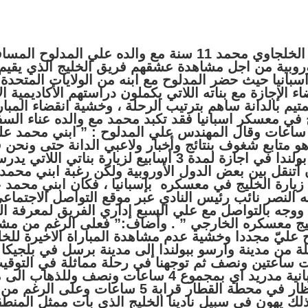
قطع المشجع الخلجاوي محمد 11 سنة مع والده علي المدلوح
أوروبية من اجل مشاهدة عشقهم فريق الخليج الذي يقي
سبانيا حيث حضر المدلوح مع ابنه من الولايات المتحدة ا
اء الإجازة مع بناته اللاتي يكملون دراستهم الأكاديمية ا
تيم بالدانة ساهم بترتيب الرحلة ، وخشية انقضاء المبارا
ج في معسكر اسبانيا فقد تكبد محمد مع والده عناء الس
ستغرقت 10 ساعات وقال المهندس علي المدلوح : ” ابني محم
هو متابع شغوف بنتائج وأخبار ولاعبي الدانة حتى ونحن 
وقد نزلنا الى بولندا في اجازة لمدة 3 أسابيع لزيارة بناتي 
 أتنقل بين بعض الدول الأوروبية ولكن رغبة ابني محمد
 زيارة الخليج في معسكره بإسبانيا ، فكان ابني محمد
يه النصر نائب رئيس النادي عبر موقع التواصل الاجتماعي
ا ووجه بالتواصل مع علي السبع إداري الفريق لمعرفة ال
ليج معسكره الخارجي ” . وأضاف:” فعلى الرغم من مشا
 عليّ مجددا وخشية عدم مشاهدة المباراة الاخيرة للخ
ة من مدينة وارسو ببولندا إلى مدينة برسل في بلجيكا
 ساعتين ونصف ثم توجهنا في رحلة مماثلة في التوقي
العاصمة الاسبانية مدريد اي بمجموع 4 ساعات ونصف وللذ
اضطررنا الانتظار في محطة القطار قرابة 5 ساعات وعلى ا
 ذلك يهون في سبيل نادينا الخليج الذي بات ممثل المن