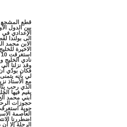
بين الدول ال
الإعدادي في ا
الى بولندا لقض
الابن محمد الم
الاخيرة للخلي
ا
نادي الخليج و
فكان بودّي أن
لي بأنه يتمنى
مع الأستاذ نز
الذي رحب بِنَ
يقيم فيها الخ
ابني محمد ألح
حجوزات الرحل
جوية استغرقت
الرحلة إلا أن