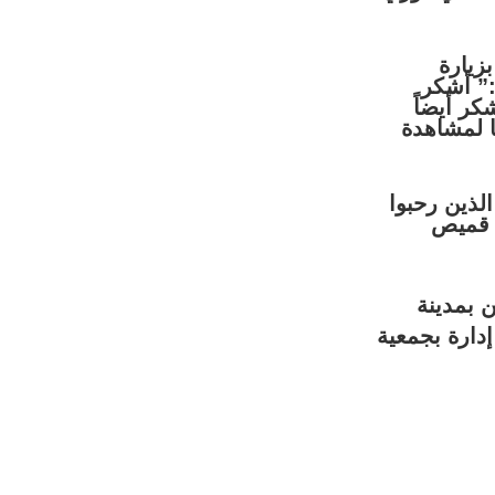
زيارة
:” أشكر
كر أيضاً
ا لمشاهدة
لذين رحبوا
ه قميص
ن بمدينة
ارة بجمعية