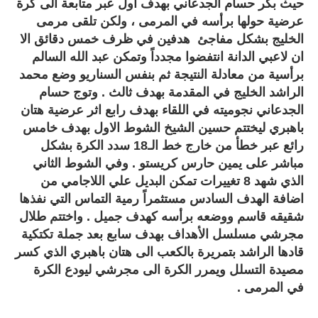
حيث بكّر حسام الجدعاني بهدف اول عبر متابعة الى كرة
عرضية حولها برأسه في المرمى ، ولكن تلقى مرمى
الخليج بشكل مفاجئ هدفين في ظرف خمس دقائق الا
ان لاعبي الدانة انتفضوا مجدداً وتمكن عبد الله السالم
برأسية من معادلة النتيجة ثم بنفس السناريو وضع محمد
الراشد الخليج في المقدمة بهدف ثالث . وتوج حسام
الجدعاني نجوميته في اللقاء بهدف رابع اثر عرضية هتان
باهبري ليختتم حسين الشيخ الشوط الاول بهدف خامس
رائع عبر خطأ من خارج خط الـ18 سدد الكرة بشكل
مباشر على يمين حارس كريستو . وفي الشوط الثاني
الذي شهد 8 تغييرات تمكن البديل علي اللاجامي من
اضافة الهدف السادس مستثمراً رمية التماس التي نفذها
شقيقه قاسم ووضعه برأسه كهدف جميل . واختتم طلال
مجرشي مسلسل الأهداف بهدف سابع بعد جملة تكتكية
قادها الراشد بتمريرة بالكعب الى هتان باهبري الذي كسر
مصيدة التسلل ويمرر الكرة الى مجرشي ليودع الكرة
في المرمى .