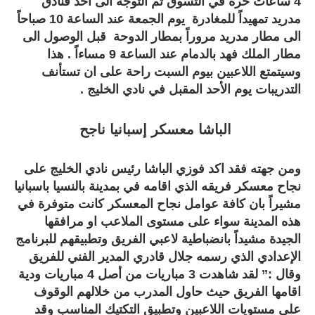
4 ساعات حرة في التسوق ثم التوجه الى احد فنادق
مدريد تمهيداً للمغادرة يوم الجمعة عند الساعة 10 صباحاً
الى مطار مدريد مروراً بمطار الدوحة قبل الوصول الى
مطار الملك فهد بالدمام عند الساعة 9 مساءاً . هذا
وسيتمتع اللاعبين بيوم السبت راحة على ان تستأنف
التدريبات يوم الأحد المقبل في نادي الخليج .
الباشا معسكر إسبانيا ناجح
ومن جهته فقد اكد فوزي الباشا رئيس نادي الخليج على
نجاح معسكر فريقه الذي اقامه في بمدينة بالنسيا باسبانيا
مشيراً بان كافة عوامل نجاح المعسكر كانت متوفرة في
هذه المدينة سواء على مستوى الملاعب او مرافقها
الجيدة مشيداً بانضباطية لاعبي الفريق وتطبيقهم للبرنامج
الإعدادي الذي رسمه جلال قادري المدير الفني للفريق
وقال :” لقد شاهدت 3 مباريات من أصل 4 مباريات ودية
اقامها الفريق حيث حاول المدرب من خلالهم الوقوف
على مستويات اللاعبين وتطبيق التكتيك المناسب وقد