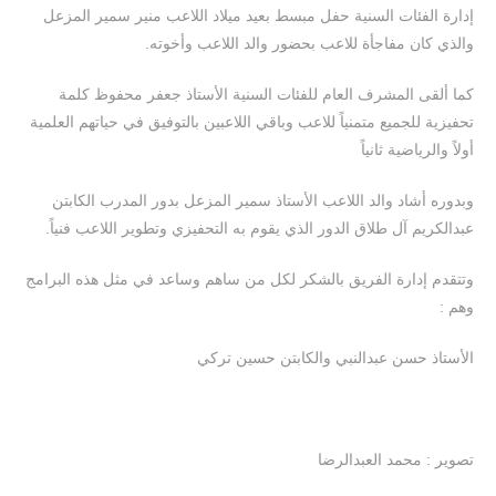
إدارة الفئات السنية حفل مبسط بعيد ميلاد اللاعب منير سمير المزعل
والذي كان مفاجأة للاعب بحضور والد اللاعب وأخوته.
كما ألقى المشرف العام للفئات السنية الأستاذ جعفر محفوظ كلمة
تحفيزية للجميع متمنياً للاعب وباقي اللاعبين بالتوفيق في حياتهم العلمية
أولاً والرياضية ثانياً
وبدوره أشاد والد اللاعب الأستاذ سمير المزعل بدور المدرب الكابتن
عبدالكريم آل طلاق الدور الذي يقوم به التحفيزي وتطوير اللاعب فنياً.
وتتقدم إدارة الفريق بالشكر لكل من ساهم وساعد في مثل هذه البرامج
وهم :
الأستاذ حسن عبدالنبي والكابتن حسين تركي
تصوير : محمد العبدالرضا