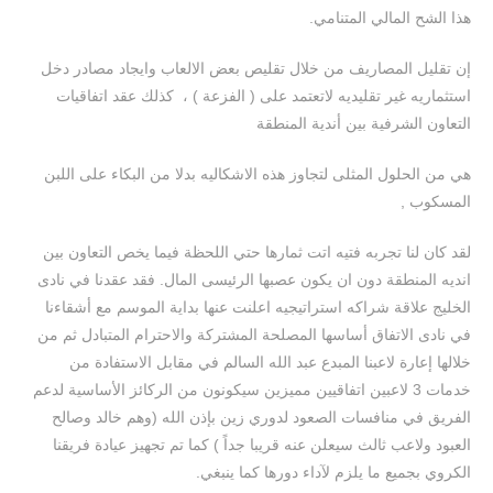
هذا الشح المالي المتنامي.
إن تقليل المصاريف من خلال تقليص بعض الالعاب وايجاد مصادر دخل
استثماريه غير تقليديه لاتعتمد على ( الفزعة ) ، كذلك عقد اتفاقيات
التعاون الشرفية بين أندية المنطقة
هي من الحلول المثلى لتجاوز هذه الاشكاليه بدلا من البكاء على اللبن
المسكوب ,
لقد كان لنا تجربه فتيه اتت ثمارها حتي اللحظة فيما يخص التعاون بين
انديه المنطقة دون ان يكون عصبها الرئيسى المال. فقد عقدنا في نادى
الخليج علاقة شراكه استراتيجيه اعلنت عنها بداية الموسم مع أشقاءنا
في نادى الاتفاق أساسها المصلحة المشتركة والاحترام المتبادل ثم من
خلالها إعارة لاعبنا المبدع عبد الله السالم في مقابل الاستفادة من
خدمات 3 لاعبين اتفاقيين مميزين سيكونون من الركائز الأساسية لدعم
الفريق في منافسات الصعود لدوري زين بإذن الله (وهم خالد وصالح
العبود ولاعب ثالث سيعلن عنه قريبا جداً ) كما تم تجهيز عيادة فريقنا
الكروي بجميع ما يلزم لآداء دورها كما ينبغي.