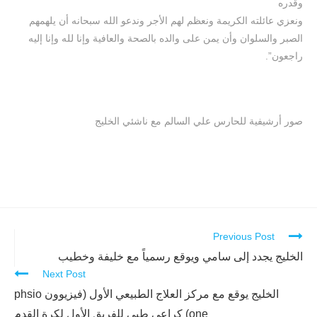
وقدره
ونعزي عائلته الكريمة ونعظم لهم الأجر وندعو الله سبحانه أن يلهمهم
الصبر والسلوان وأن يمن على والده بالصحة والعافية وإنا لله وإنا إليه
راجعون”.
صور أرشيفية للحارس علي السالم مع ناشئي الخليج
Previous Post
Continue
Reading
الخليج يجدد إلى سامي ويوقع رسمياً مع خليفة وخطيب
Next Post
الخليج يوقع مع مركز العلاج الطبيعي الأول (فيزيوون phsio
one) كراعي طبي للفريق الأول لكرة القدم