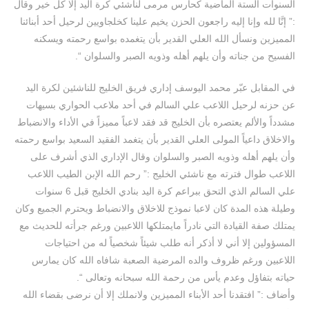
السنوات الستة الماضية كحارس مرمى لناشئي كرة اليد إلا كل خير وقال
:” إنَّا لله وإنا إليه راجعون الحزن يخيم علينا كخلجاويين لرحيل أحد أبنائنا
المميزين ونسأل الله العلي القدير بأن يتغمده بواسع رحمته ويسكنه
الفسيح من جناته وأن يلهم أهله وذويه الصبر والسلوان “.
في المقابل عبّر محمد اليوسف إداري فريق الخليج للناشئين لكرة اليد
عن حزنه لرحيل اللاعب علي السالم في أحد ملاعب الحواري بسيهات
مشدداً والألم يعتصره بأن الخليج قد فقد لاعباً مميزاً في الأداء والانضباط
والاخلاق داعياً المولى العلي القدير بأن يتغمد الفقيد السعيد بواسع رحمته
وأن يلهم أهله وذويه الصبر والسلوان وقال الإداري الذي أشرف على
اللاعب طوال فترته مع ناشئي الخليج :” رحم الله الإبن الطيب اللاعب
علي السالم الذي التحق ببراعم كرة اليد بنادي الخليج قبل 6 سنوات
وطيلة هذه المدة كان لاعبا نموذج للاخلاق والانضباط ويحترم الجميع وكان
يمتلك صفة القيادة التي نادراً مايمتلكها اللاعبين ورغم جرأته للحديث مع
المسؤولين إلا أني لا أذكر أنه طلب شيئاً شخصياً له من احتياجات
اللاعبين ورغم ظروف والده المرضية الصعبة شافاه الله كان يمارس
حياته بتفاؤل وعدم يأس من رحمة الله سبحانه وتعالى “.
وأضاف :” افتقدنا أحد الأبناء المميزين ولانملك إلا أن نرضى بقضاء الله