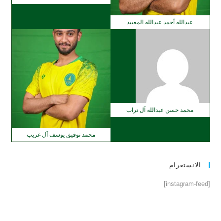
عبدالله أحمد عبدالله المعيبد
محمد حسن عبدالله آل تراب
محمد توفيق يوسف آل غريب
الانستغرام
[instagram-feed]