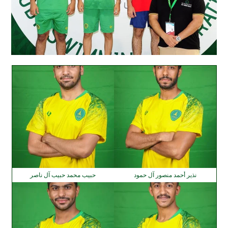
نذير أحمد منصور آل حمود
حبيب محمد حبيب آل ناصر