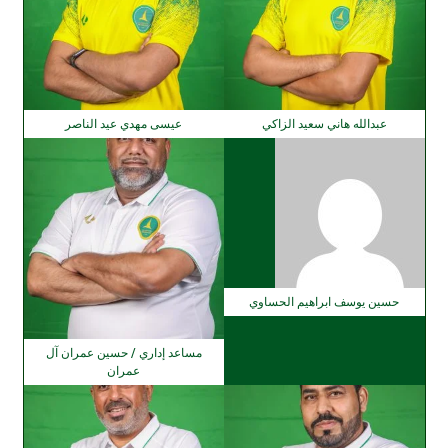
عبدالله هاني سعيد الزاكي
عيسى مهدي عيد الناصر
حسين يوسف ابراهيم الحساوي
مساعد إداري / حسين عمران آل
عمران