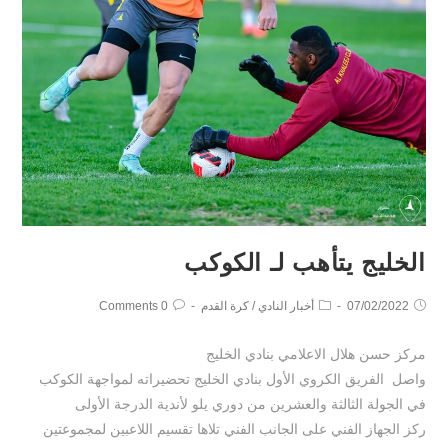
الخليج يتأهب لـ الكوكب
07/02/2022
أخبار النادي
/
كرة القدم
0 Comments
مركز حسن هلال الاعلامي بنادي الخليج
واصل الفريق الكروي الأول بنادي الخليج تحضيراته لمواجهة الكوكب
في الجولة الثالثة والعشرين من دوري يلو لأندية الدرجة الأولى
ركز الجهاز الفني على الجانب الفني تلاها تقسيم اللاعبين لمجموعتين