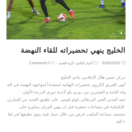
الخليج ينهي تحضيراته للقاء النهضة
01/02/2022
أخبار النادي
/
كرة القدم
0 Comments
مركز حسن هلال الإعلامي بنادي الخليج
أنهى الفريق الكروي تحضيراته النهائية استعداداً لمواجهة النهضة في الج
ولة الثانية و العشرين من دوري يلو لأندية دوري الدرجة الأولى
عمد المدير الفني البرتغالي باولو غوميز على تطبيق العديد من التمارين
التكتيكية في مساحات صغيرة قبل ان ينهي المران بمناورة على
منتصف مساحة الملعب فرض من خلال جمل فنية ينوي تطبيقها في لقا
ء الغد