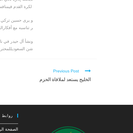
لكرة القدم فيمنافسات ا
و يرى حسين تركي إ
ر تناسبه مع أفكارال
شن السعوديللمحترفين من 020
Previous Post
Continue
Reading
الخليج يستعد لملاقاة الحزم
روابط 
الصفحة الر