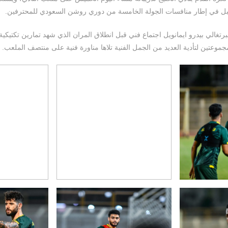
بل في إطار منافسات الجولة الخامسة من دوري روشن السعودي للمحترفين.
تغالي بيدرو ايمانويل اجتماع فني قبل انطلاق المران الذي شهد تمارين تكتيكية
مجموعتين لتأدية العديد من الجمل الفنية تلاها مناورة فنية على منتصف الملعب.