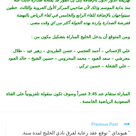
لهزيمة الدور الأول بالإضافة إلى إن الفوز قد يمنحه صدارة غابت عنه
منذ بداية الموسم وذلك لأن صاحبي المركز الأول العروبة والثالث حطين
سيتواجهان بالإضافة للقاء الرابع والخامس في لقاء الرياض بالنهضة
ففرصة الصدارة واردة بهذه الجولة أكثر من اي وقت مضى .
ومن المتوقع أن يدخل الخليج المباراة بتشكيل مكون من :
علي الإحسائي – أحمد العجمي – حسن الطريدي – زهير عيد – طلال
مجرشي – سعد العبود – محمد المحروس – حسين الشيخ – خالد العبود
– علي الشعلة – حسين تركي .
المباراة ستقام عند 3:45 عصراً وسوف تكون منقولة تلفزيونياً على القناة
السعودية الرياضية الخامسة .
Previous Post
Continue
Reading
" هيونداي " توقع عقد رعاية لفرق نادي الخليج لمدة سنة.