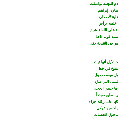
دم للنجمة تواصلت
كرة الظهير النجماوي إبراهيم
ضلية لأصحاب
لم كرة خلفية برأس
 على اللقاء ونجح
ر كرة عكسية قوية داخل
ر في النتيجة حتى
 لأول أنها تهادت
سين الشيخ في خط
وط الأول عوضه دخول
يمنى التي صاغ
ة اللعب توغل بها حسن الحجي
 لعلي الشعلة الذي سدد كرة أبعدها عويضه العامري وعند الدقيقة 85 ظهر الصايغ مجدداً
لها على ركلة جزاء
ن الجهة اليمنى لحسين تركي
به فوق الخشبات