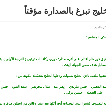
ليج تبزغ بالصدارة مؤقتاً
كرة القدم
مكي المشامع :
يق فوز هام اعتلى على أثره صدارة دوري ركاء للمحترفين ( الدرجة الأولى ) ب
مقابل هدف ضمن الجولة ال23 .
تضنها ملعب نادي الخليج بسيهات ودخلها الخليج بتشكيلة مكونة من :
حمد العجمي – حسن طريدي – زهير عيد – طلال مجرشي – سعد العبود – حسن
د – علي الشعلة – حسين تركي .
لية للضيوف فشنوا عديد الهجمات أتت أكلها بعد عشر دقائق من انطلق صافرة بداي