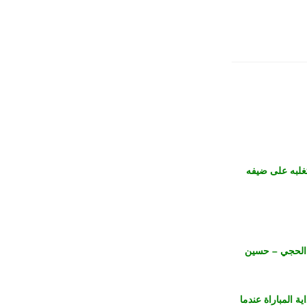
تغلبه على ضيفه
 الحجي – حسين
ة المباراة عندما