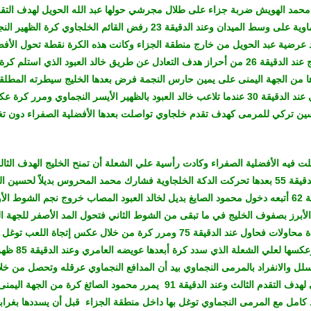
محمد الهويش ضربة جزاء على طلال مجرشي حولها عبد الله الحويل لهدف التق
بعدها الأفضلية النجماوية على وسط الميدان وعند الدقيقة 23 رفض القائم الخلجاوي 
 عرضية عبد الحويل من خارج منطقة الجزاء وكانت هذه الكرة نقطة تحول الأف
الأرض فتمكن الخليج عند الدقيقة 26 من أحراز هدف التعادل عن طريق خالد العبود الذي است
من الجهة اليمنى على يمين حارس النجمة فرض بعدها الخليج سيطرته المطلقة
بإضافة الهدف الثاني عند الدقيقة 30 عندما تلاعب خالد العبود بالظهير الأيسر النجماوي ومر
ين تركي للمرمى كهدف تقدم خلجاوي تواصلت بعدها الأفضلية الصفراء دون تغي
ت فيه الأفضلية الصفراء وكادت رأسية علي الشعلة أن تمنح الخليج الهدف الثالث
فوق العارضة عند الدقيقة 55 بعدها تحركت الدكة الخلجاوية فشارك محمد المحروس بديلاً لح
المنتصف عند الدقيقة 62 أتبعه دخول محمود الصايغ بديل لخالد العبود المصاب خروج نجم الش
لأبرز بصفوف الخليج في ما تبقى من الشوط الثاني فتحول المد الأصفر للجهة ال
الصايغ من خلالها عدة محاولات فحاول عند الدقيقة 75 ومرر كرة من خلال عكس إتجا
من الجهة اليسرى وعكسها
ل والانفراد بالمرمى النجماوي بيد أن المدافع النجماوي عرقله وتحصل من خلا
ترجمها حسين تركي لهدف التقدم الثالث وعند الدقيقة 91 يمرر محمود الصائغ كرة م
كامل مع المرمى النجماوي توغل بها داخل منطقة الجزاء قبل أن يسددها بغرا