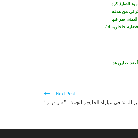
ود الصايغ كرة
لتركي من هدفه
ليمنى يمر فيها
بسلالسة ويمررها للظهير المتقدم طلال مجرشي يحرز منها الأخير الهدف الرابع وتنتهي بها المباراة بأفضلية خلجاوية 4 /
اً ضد حطين هذا
Next Post
ر الدانة في مباراة الخليج والنجمة .. ” فـيـديــو “