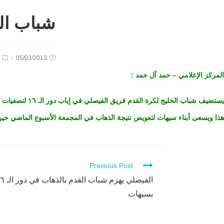
شباب ال
05/03/2013
المركز الإعلامي – حمد آل حمد :
يستضيف شباب الخليج لكرة القدم فريق الفيصلي في إياب دور الـ ١٦ لتصفيات أندية المملكة في المباراة التي ستقام على ملعب نادي الخليج بسيهات يوم الاربعاء ٢٤ ربيع الثاني في الساعة ٣:٤٠ عصراً
هذا ويسعى أبناء سيهات لتعويض نتيجة الذهاب في المجمعة الأسبوع الماضي حين ان
Previous Post
Continue
Reading
بسيهات